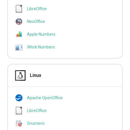
LibreOffice
NeoOffice
Apple Numbers
iWork Numbers
Linux
Apache OpenOffice
LibreOffice
Gnumeric