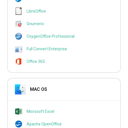
LibreOffice
Gnumeric
OxygenOffice Professional
Full Convert Enterprise
Office 365
MAC OS
Microsoft Excel
Apache OpenOffice