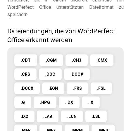
WordPerfect Office unterstützten Dateiformat zu
speichern.
Dateiendungen, die von WordPerfect
Office erkannt werden
.CDT
.CGM
.CH3
.CMX
.CRS
.DOC
.DOC#
.DOCX
.EQN
.FRS
.FSL
.G
.HPG
.IDX
.IX
.IX2
.LAB
.LCN
.LSL
.MER
.MEX
.MPM
.MRS