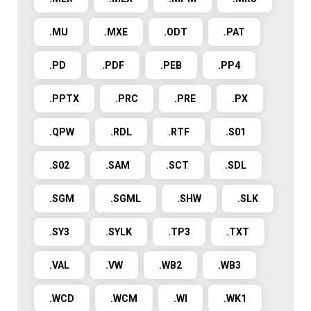
.MU
.MXE
.ODT
.PAT
.PD
.PDF
.PEB
.PP4
.PPTX
.PRC
.PRE
.PX
.QPW
.RDL
.RTF
.S01
.S02
.SAM
.SCT
.SDL
.SGM
.SGML
.SHW
.SLK
.SY3
.SYLK
.TP3
.TXT
.VAL
.VW
.WB2
.WB3
.WCD
.WCM
.WI
.WK1