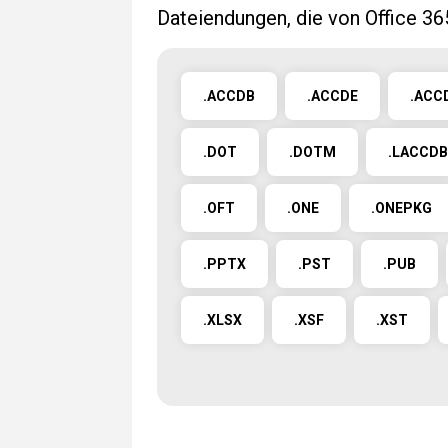
Dateiendungen, die von Office 3
.ACCDB
.ACCDE
.ACC
.DOT
.DOTM
.LACCDB
.OFT
.ONE
.ONEPKG
.PPTX
.PST
.PUB
.XLSX
.XSF
.XST