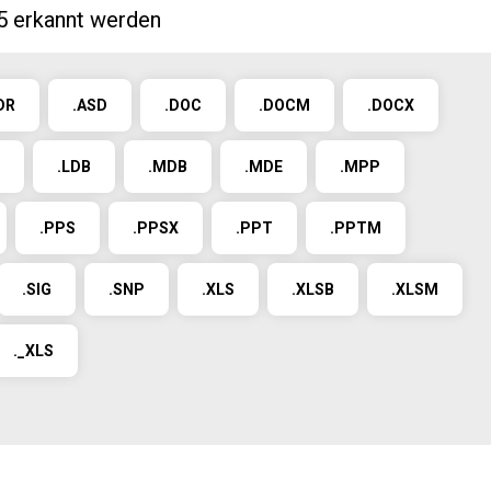
65 erkannt werden
DR
.ASD
.DOC
.DOCM
.DOCX
.LDB
.MDB
.MDE
.MPP
.PPS
.PPSX
.PPT
.PPTM
.SIG
.SNP
.XLS
.XLSB
.XLSM
._XLS