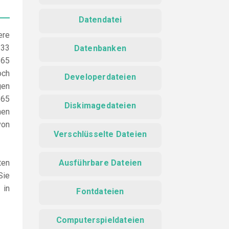
Datendatei
ere
 33
Datenbanken
365
och
Developerdateien
gen
365
Diskimagedateien
hen
von
Verschlüsselte Dateien
ten
Ausführbare Dateien
Sie
 in
Fontdateien
Computerspieldateien