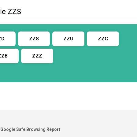
ie ZZS
ZD
ZZS
ZZU
ZZC
ZZB
ZZZ
Google Safe Browsing Report