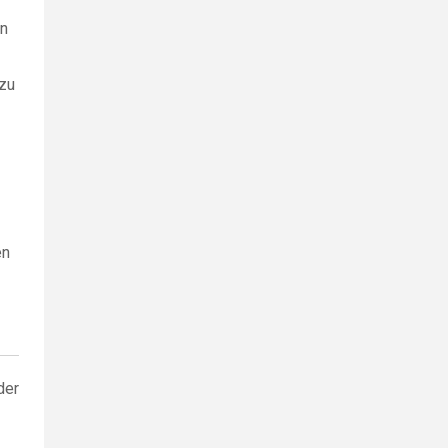
en
 zu
en
der