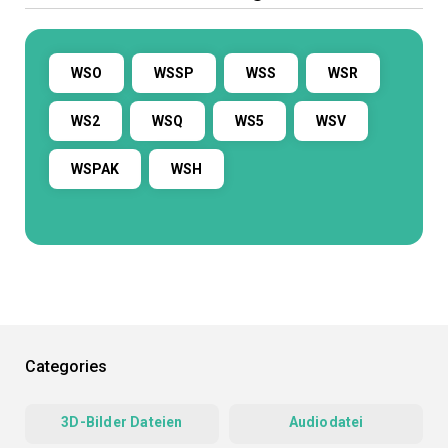
WSO
WSSP
WSS
WSR
WS2
WSQ
WS5
WSV
WSPAK
WSH
Categories
3D-Bilder Dateien
Audiodatei