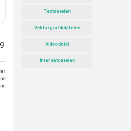
Textdateien
Vektorgrafikdateien
ng
Videodatei
Internetdateien
der
und
und