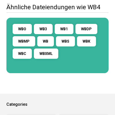
Ähnliche Dateiendungen wie WB4
WBO
WB3
WB1
WBDP
WBMP
WB
WBS
WBK
WBC
WBXML
Categories