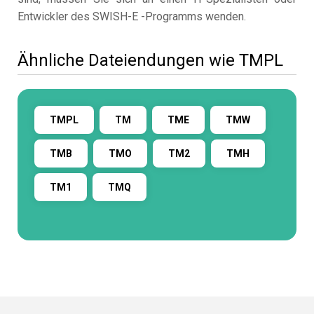
Entwickler des SWISH-E -Programms wenden.
Ähnliche Dateiendungen wie TMPL
TMPL
TM
TME
TMW
TMB
TMO
TM2
TMH
TM1
TMQ