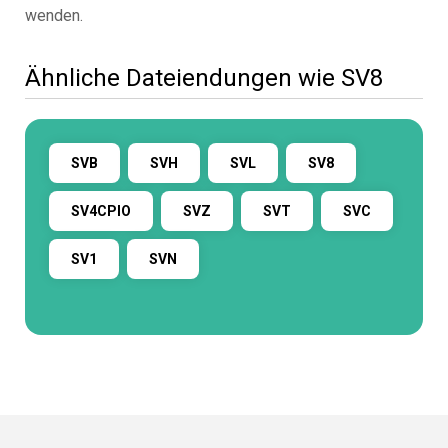
wenden.
Ähnliche Dateiendungen wie SV8
SVB
SVH
SVL
SV8
SV4CPIO
SVZ
SVT
SVC
SV1
SVN