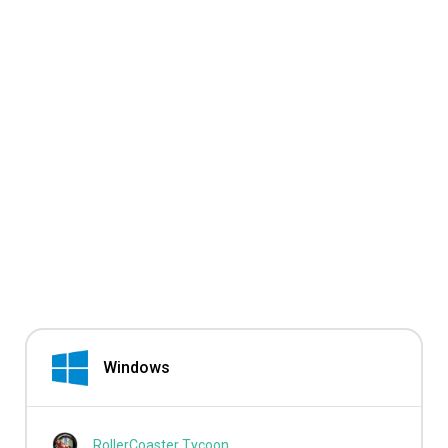
Windows
RollerCoaster Tycoon