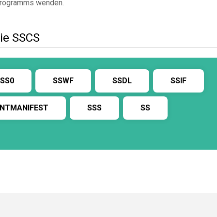
rogramms wenden.
ie SSCS
SS0
SSWF
SSDL
SSIF
ENTMANIFEST
SSS
SS