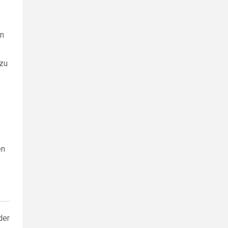
en
 zu
en
der