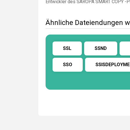
Entwickler des SAROPA SMART COPY -P
Ähnliche Dateiendungen w
SSL
SSND
SSO
SSISDEPLOYM