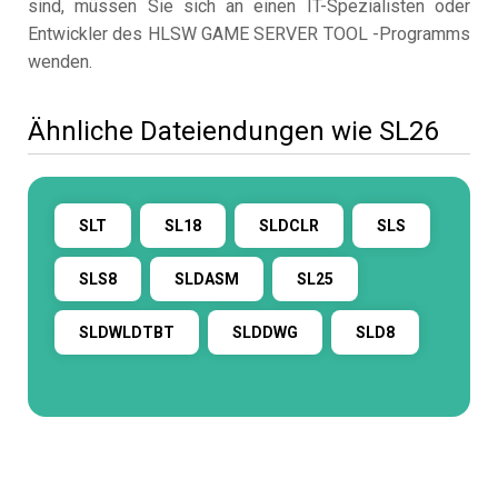
sind, müssen Sie sich an einen IT-Spezialisten oder
Entwickler des HLSW GAME SERVER TOOL -Programms
wenden.
Ähnliche Dateiendungen wie SL26
SLT
SL18
SLDCLR
SLS
SLS8
SLDASM
SL25
SLDWLDTBT
SLDDWG
SLD8