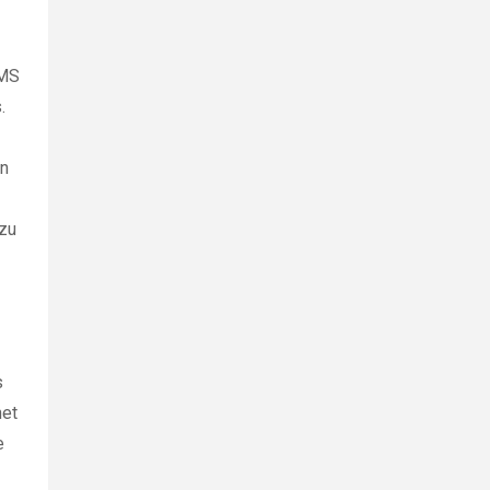
-MS
.
en
 zu
s
net
e