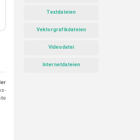
Textdateien
Vektorgrafikdateien
Videodatei
Internetdateien
der
ws-
ite