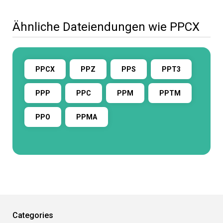
Ähnliche Dateiendungen wie PPCX
PPCX
PPZ
PPS
PPT3
PPP
PPC
PPM
PPTM
PPO
PPMA
Categories