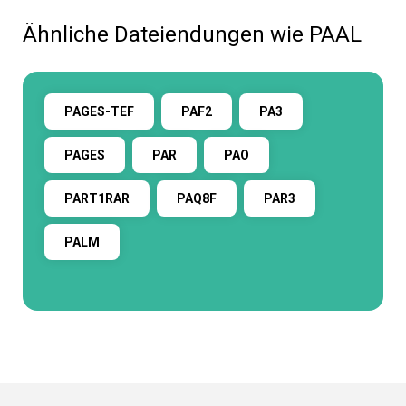
Ähnliche Dateiendungen wie PAAL
PAGES-TEF
PAF2
PA3
PAGES
PAR
PAO
PART1RAR
PAQ8F
PAR3
PALM