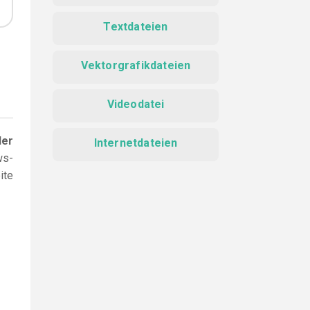
Textdateien
Vektorgrafikdateien
Videodatei
der
Internetdateien
ws-
ite