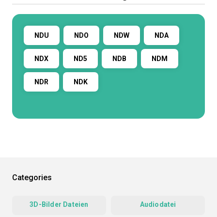
NDU
NDO
NDW
NDA
NDX
ND5
NDB
NDM
NDR
NDK
Categories
3D-Bilder Dateien
Audiodatei