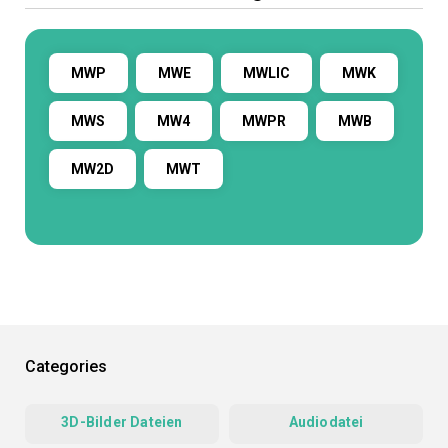
MWP
MWE
MWLIC
MWK
MWS
MW4
MWPR
MWB
MW2D
MWT
Categories
3D-Bilder Dateien
Audiodatei