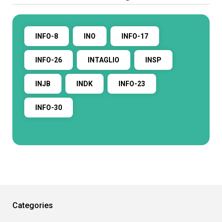
INFO-8
INO
INFO-17
INFO-26
INTAGLIO
INSP
INJB
INDK
INFO-23
INFO-30
Categories