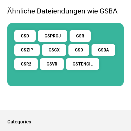
Ähnliche Dateiendungen wie GSBA
GSD
GSPROJ
GSR
GSZIP
GSCX
GS0
GSBA
GSR2
GSVR
GSTENCIL
Categories