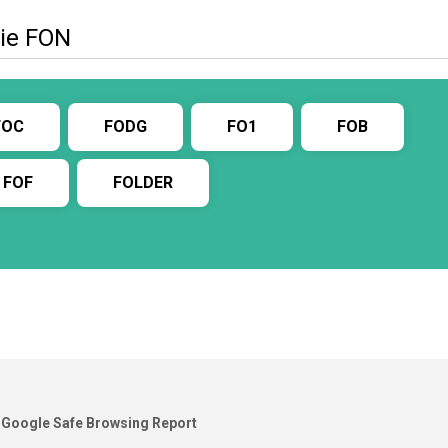
ie FON
FOC
FODG
FO1
FOB
FOF
FOLDER
Google Safe Browsing Report