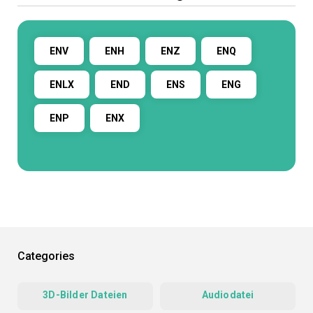
ENV
ENH
ENZ
ENQ
ENLX
END
ENS
ENG
ENP
ENX
Categories
3D-Bilder Dateien
Audiodatei