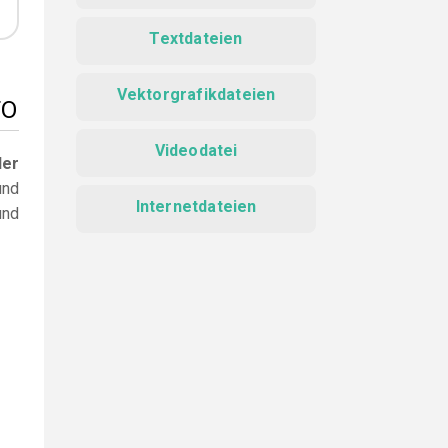
Textdateien
Vektorgrafikdateien
FO
Videodatei
der
und
Internetdateien
und