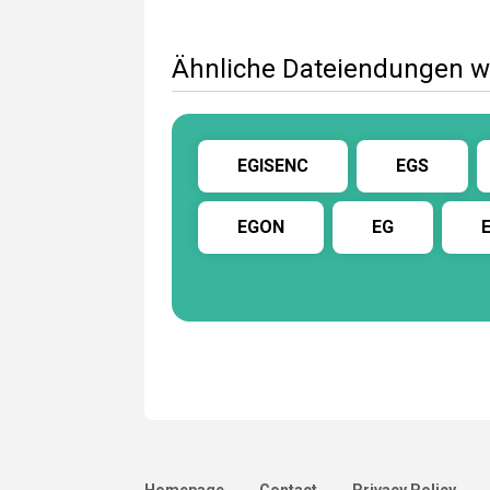
Ähnliche Dateiendungen w
EGISENC
EGS
EGON
EG