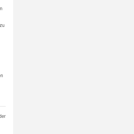
en
 zu
en
der