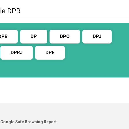
ie DPR
DPB
DP
DPO
DPJ
DPRJ
DPE
Google Safe Browsing Report