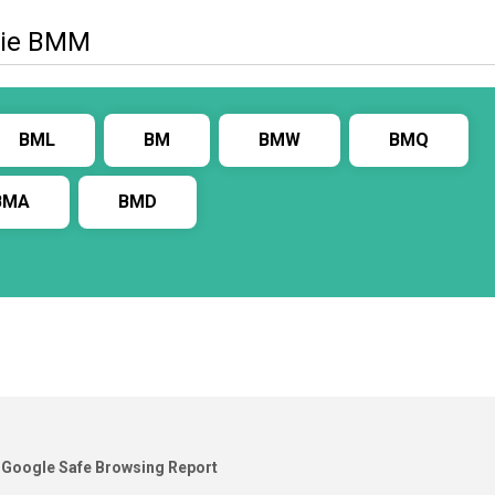
wie BMM
BML
BM
BMW
BMQ
BMA
BMD
Google Safe Browsing Report