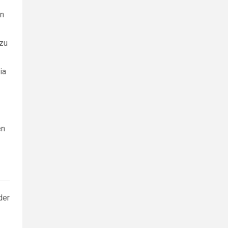
en
 zu
ia
en
der