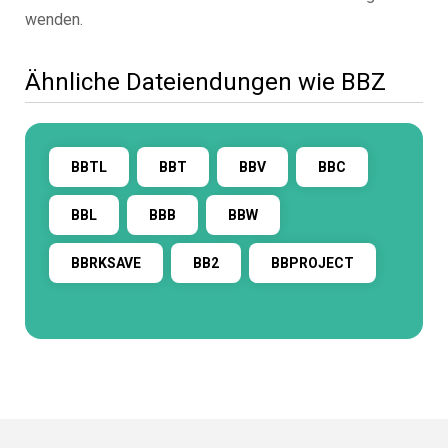
wenden.
Ähnliche Dateiendungen wie BBZ
BBTL
BBT
BBV
BBC
BBL
BBB
BBW
BBRKSAVE
BB2
BBPROJECT