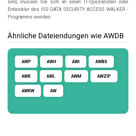
sind, müssen Sie sich an einen IT-Spezialisten oder
Entwickler des ISS DATA SECURITY ACCESS WALKER -
Programms wenden.
Ähnliche Dateiendungen wie AWDB
AWP
AWH
AWI
AWBS
AWK
AWL
AWM
AWZIP
AWKW
AW