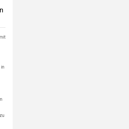
en
mit
 in
en
 zu