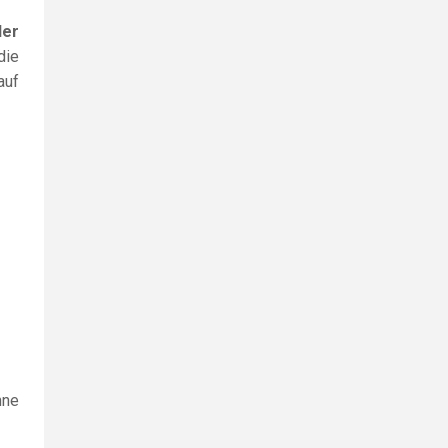
der
die
auf
hne