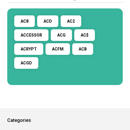
AC8
ACD
AC2
ACCESSOR
ACG
AC$
ACRYPT
ACFM
ACB
ACGD
Categories