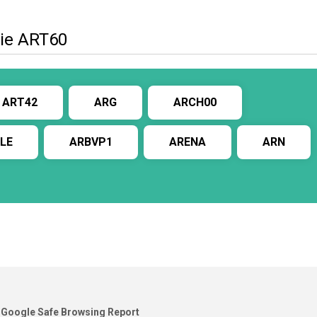
ie ART60
ART42
ARG
ARCH00
LE
ARBVP1
ARENA
ARN
Google Safe Browsing Report