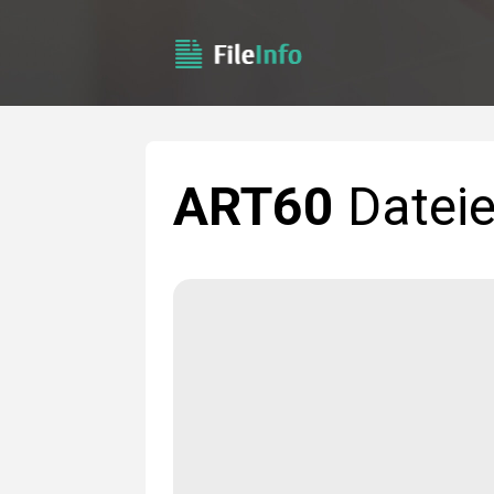
ART60
Datei