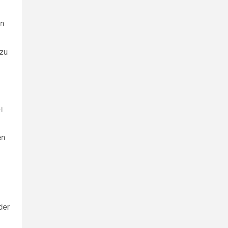
en
 zu
i
en
der