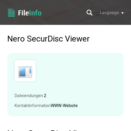
Suche
Language
Nero SecurDisc Viewer
Dateiendungen
2
Kontaktinformation
WWW-Website