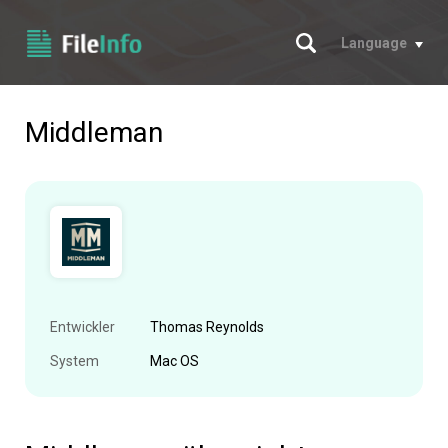
Suche
Language
Middleman
Entwickler
Thomas Reynolds
System
Mac OS