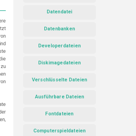
Datendatei
ere
tzt
Datenbanken
von
ind
Developerdateien
ste
die
Diskimagedateien
 zu
hen
Verschlüsselte Dateien
von
Ausführbare Dateien
ate
der
Fontdateien
en,
Computerspieldateien