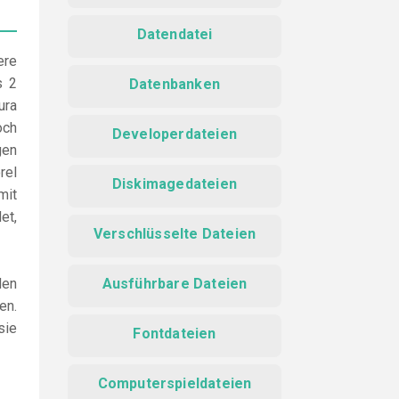
Datendatei
ere
s 2
Datenbanken
ura
och
Developerdateien
gen
rel
Diskimagedateien
mit
et,
Verschlüsselte Dateien
den
Ausführbare Dateien
en.
sie
Fontdateien
Computerspieldateien